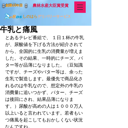
68
農林水産大臣賞受賞
創業
目
年
しのはら
デリバリーサービス
牛乳と痛風
とあるテレビ番組で、 １日１杯の牛乳
が、尿酸値を下げる方法が紹介されて
から、全国的に生乳の消費量が増えま
した。その結果、一時的にチーズ、バ
ター等が品薄になりました。（豆知識
ですが、チーズやバター等は、余った
生乳で製造します。最優先で商品化さ
れるのは牛乳なので、想定外の牛乳の
消費量に追いつかず、バター、チーズ
は後回にされ、結果品薄になりま
す。）尿酸が高めの人は１０００万人
以上いると言われています。若者もい
つ痛風を起こしてもおかしくない状況
なんですね。